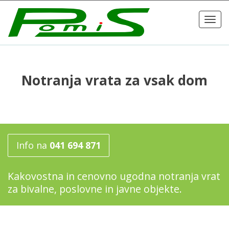
Toggl
navig
Notranja vrata za vsak dom
Info na
041 694 871
Kakovostna in cenovno ugodna notranja vrat
za bivalne, poslovne in javne objekte.
AKCIJSKA PONUDBA vratnih KRIL,