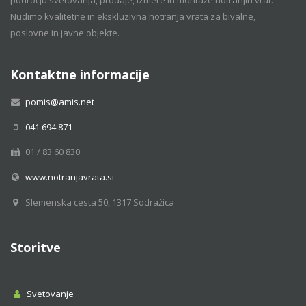
Nudimo kvalitetne in ekskluzivna notranja vrata za bivalne,
poslovne in javne objekte.
Kontaktne informacije
pomis@amis.net
041 694 871
01 / 83 60 830
www.notranjavrata.si
Slemenska cesta 50, 1317 Sodražica
Storitve
Svetovanje