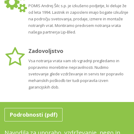
POMIS Andrej Šilc s.p. je izkušeno podjetje, ki deluje že
od leta 1994. Lastnik in zaposleni imajo bogate izkušnje
na področju svetovanja, prodaje, izmere in montaže
notranjih vrat. Montiramo predvsem notranja vrata
našega partnerja Lip-Bled.
Zadovoljstvo
Vsa notranja vrata vam ob vgradnji pregledamo in
popravimo morebitne nepravilnosti. Nudimo
svetovanje glede vzdrževanje in servis ter popravilo
mehanskih poškodb ter tudi popravila izven
garancijskih dob.
Podrobnosti (pdf)
Navodila za uporabo, vzdrževanje, nego in