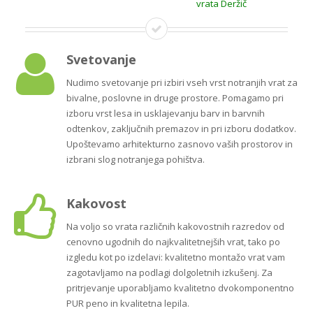
Svetovanje
Nudimo svetovanje pri izbiri vseh vrst notranjih vrat za
bivalne, poslovne in druge prostore. Pomagamo pri
izboru vrst lesa in usklajevanju barv in barvnih
odtenkov, zaključnih premazov in pri izboru dodatkov.
Upoštevamo arhitekturno zasnovo vaših prostorov in
izbrani slog notranjega pohištva.
Kakovost
Na voljo so vrata različnih kakovostnih razredov od
cenovno ugodnih do najkvalitetnejših vrat, tako po
izgledu kot po izdelavi: kvalitetno montažo vrat vam
zagotavljamo na podlagi dolgoletnih izkušenj. Za
pritrjevanje uporabljamo kvalitetno dvokomponentno
PUR peno in kvalitetna lepila.