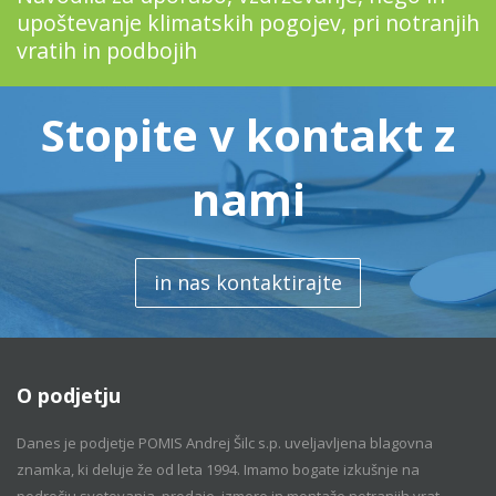
upoštevanje klimatskih pogojev, pri notranjih
vratih in podbojih
Stopite v kontakt z
nami
in nas kontaktirajte
O podjetju
Danes je podjetje POMIS Andrej Šilc s.p. uveljavljena blagovna
znamka, ki deluje že od leta 1994. Imamo bogate izkušnje na
področju svetovanja, prodaje, izmere in montaže notranjih vrat.