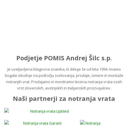
PODBOJEV in KLJUK proizvajalca
Lipbled
kontaktirajte nas
Več o ponudbi
Podjetje POMIS Andrej Šilc s.p.
Je uveljavljena blagovna znamka, ki deluje že od leta 1994. Imamo
bogate izkušnje na področju svetovanja, prodaje, izmere in montaže
notranjih vrat. Prodajamo in montiramo lesena notranja vrata vseh
vrst slovenskih, avstrijskih in italijanskih proizvajalcev.
Naši partnerji za notranja
vrata