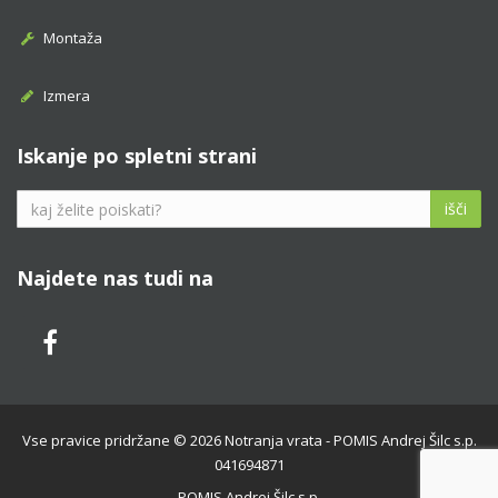
Montaža
Izmera
Iskanje po spletni strani
išči
Najdete nas tudi na
Vse pravice pridržane © 2026 Notranja vrata - POMIS Andrej Šilc s.p.
041694871
POMIS Andrej Šilc s.p.