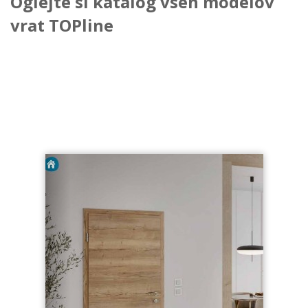
Oglejte si katalog vseh modelov
vrat TOPline