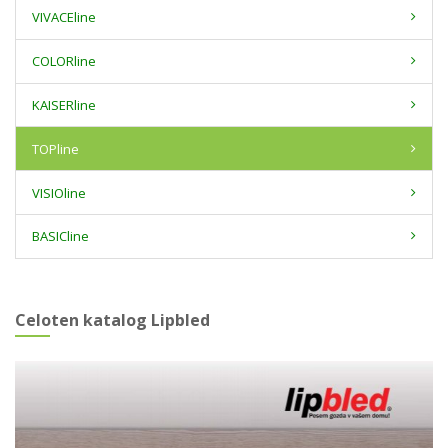
VIVACEline
COLORline
KAISERline
TOPline
VISIOline
BASICline
Celoten katalog Lipbled