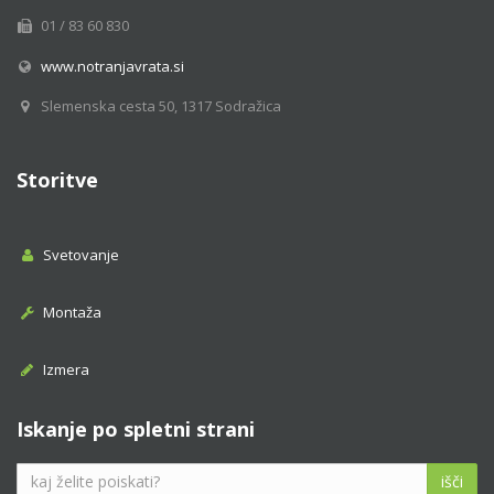
01 / 83 60 830
www.notranjavrata.si
Slemenska cesta 50, 1317 Sodražica
Storitve
Svetovanje
Montaža
Izmera
Iskanje po spletni strani
išči