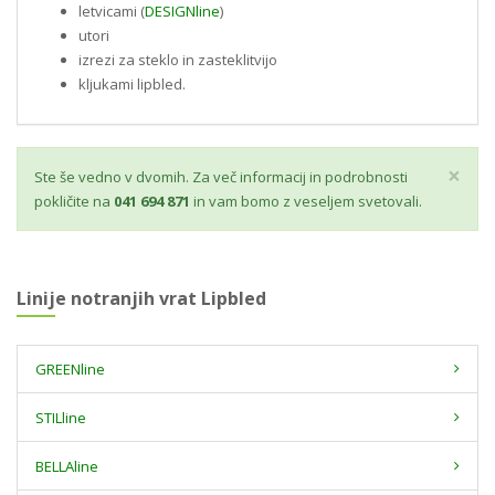
letvicami (
DESIGNline
)
utori
izrezi za steklo in zasteklitvijo
kljukami lipbled.
×
Ste še vedno v dvomih. Za več informacij in podrobnosti
pokličite na
041 694 871
in vam bomo z veseljem svetovali.
Linije notranjih vrat Lipbled
GREENline
STILline
BELLAline