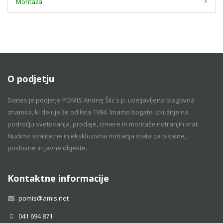
Montaža
O podjetju
Danes je podjetje POMIS Andrej Šilc s.p. uveljavljena blagovna
znamka, ki deluje že od leta 1994. Imamo bogate izkušnje na
področju svetovanja, prodaje, izmere in montaže notranjih vrat.
Nudimo kvalitetne in ekskluzivna notranja vrata za bivalne,
poslovne in javne objekte.
Kontaktne informacije
pomis@amis.net
041 694 871