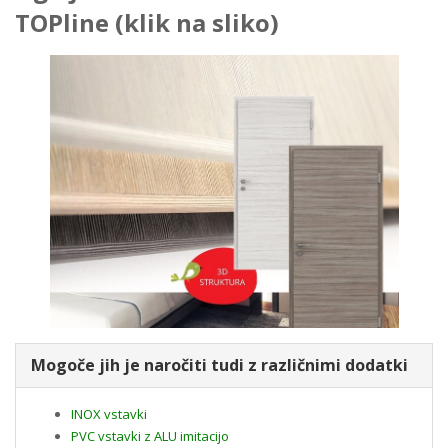
Loading PDF 28% ...
TOPline (klik na sliko)
Mogoče jih je naročiti tudi z
različnimi dodatki
INOX vstavki
PVC vstavki z ALU imitacijo